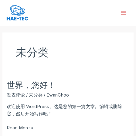
跳
Mai
至
Men
内
容
未分类
世界，您好！
世
界，
发表评论
/
未分类
/
EwanChoo
您
好！
欢迎使用 WordPress。这是您的第一篇文章。编辑或删除
它，然后开始写作吧！
Read More »